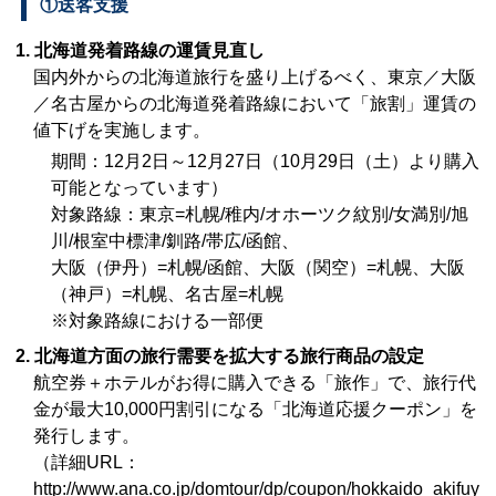
①送客支援
1. 北海道発着路線の運賃見直し
国内外からの北海道旅行を盛り上げるべく、東京／大阪
／名古屋からの北海道発着路線において「旅割」運賃の
値下げを実施します。
期間：12月2日～12月27日（10月29日（土）より購入
可能となっています）
対象路線：東京=札幌/稚内/オホーツク紋別/女満別/旭
川/根室中標津/釧路/帯広/函館、
大阪（伊丹）=札幌/函館、大阪（関空）=札幌、大阪
（神戸）=札幌、名古屋=札幌
※対象路線における一部便
2. 北海道方面の旅行需要を拡大する旅行商品の設定
航空券＋ホテルがお得に購入できる「旅作」で、旅行代
金が最大10,000円割引になる「北海道応援クーポン」を
発行します。
（詳細URL：
http://www.ana.co.jp/domtour/dp/coupon/hokkaido_akifuy