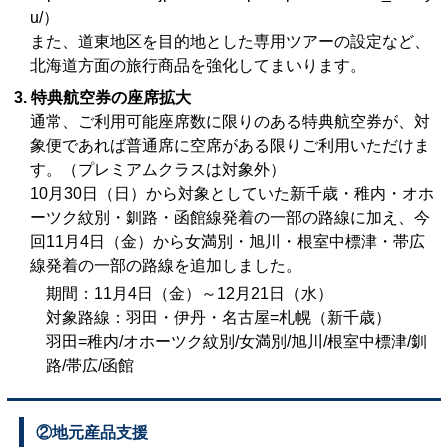
u/）
また、道東地区を目的地とした専用ツアーの設定など、
北海道方面の旅行商品を強化してまいります。
3. 特典航空券の座席拡大
通常、ご利用可能座席数に限りのある特典航空券が、対
象便であれば普通席に空席がある限りご利用いただけま
す。（プレミアムクラスは対象外）
10月30日（日）から対象としていた新千歳・稚内・オホ
ーツク紋別・釧路・函館線発着の一部の路線に加え、今
回11月4日（金）から女満別・旭川・根室中標津・帯広
線発着の一部の路線を追加しました。
期間：11月4日（金）～12月21日（水）
対象路線：羽田・伊丹・名古屋=札幌（新千歳）
羽田=稚内/オホーツク紋別/女満別/旭川/根室中標津/釧
路/帯広/函館
②地元産品支援