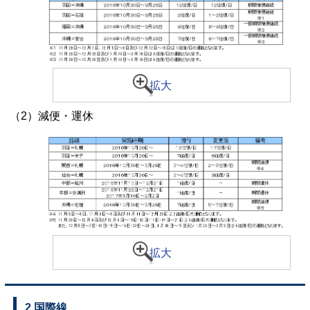
拡大
（2）減便・運休
拡大
2.国際線