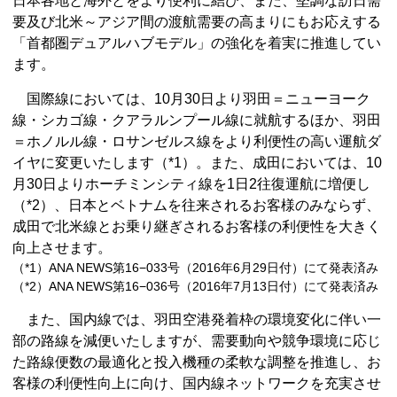
日本各地と海外とをより便利に結び、また、堅調な訪日需
要及び北米～アジア間の渡航需要の高まりにもお応えする
「首都圏デュアルハブモデル」の強化を着実に推進してい
ます。
国際線においては、10月30日より羽田＝ニューヨーク
線・シカゴ線・クアラルンプール線に就航するほか、羽田
＝ホノルル線・ロサンゼルス線をより利便性の高い運航ダ
イヤに変更いたします（*1）。また、成田においては、10
月30日よりホーチミンシティ線を1日2往復運航に増便し
（*2）、日本とベトナムを往来されるお客様のみならず、
成田で北米線とお乗り継ぎされるお客様の利便性を大きく
向上させます。
（*1）ANA NEWS第16−033号（2016年6月29日付）にて発表済み
（*2）ANA NEWS第16−036号（2016年7月13日付）にて発表済み
また、国内線では、羽田空港発着枠の環境変化に伴い一
部の路線を減便いたしますが、需要動向や競争環境に応じ
た路線便数の最適化と投入機種の柔軟な調整を推進し、お
客様の利便性向上に向け、国内線ネットワークを充実させ