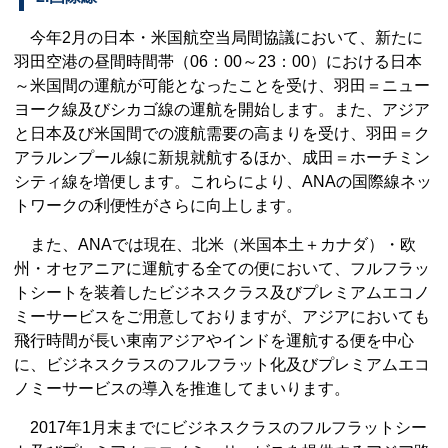
今年2月の日本・米国航空当局間協議において、新たに
羽田空港の昼間時間帯（06：00～23：00）における日本
～米国間の運航が可能となったことを受け、羽田＝ニュー
ヨーク線及びシカゴ線の運航を開始します。また、アジア
と日本及び米国間での渡航需要の高まりを受け、羽田＝ク
アラルンプール線に新規就航するほか、成田＝ホーチミン
シティ線を増便します。これらにより、ANAの国際線ネッ
トワークの利便性がさらに向上します。
また、ANAでは現在、北米（米国本土＋カナダ）・欧
州・オセアニアに運航する全ての便において、フルフラッ
トシートを装着したビジネスクラス及びプレミアムエコノ
ミーサービスをご用意しておりますが、アジアにおいても
飛行時間が長い東南アジアやインドを運航する便を中心
に、ビジネスクラスのフルフラット化及びプレミアムエコ
ノミーサービスの導入を推進してまいります。
2017年1月末までにビジネスクラスのフルフラットシー