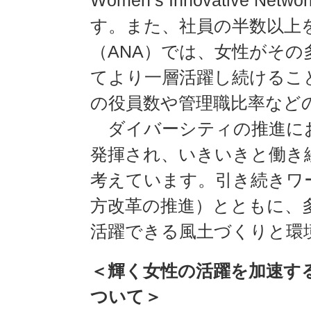
Women’s Innovative Net
す。また、社員の半数以上
（ANA）では、女性がそ
てより一層活躍し続けるこ
の役員数や管理職比率など
ダイバーシティの推進に
発揮され、いきいきと働き
考えています。引き続きワ
方改革の推進）とともに、
活躍できる風土づくりと環
＜輝く女性の活躍を加速す
ついて＞