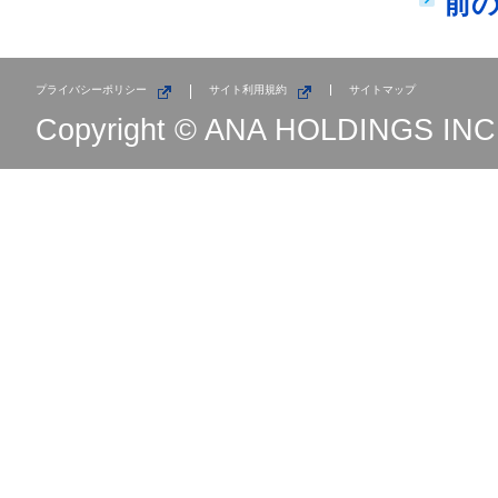
前
プライバシーポリシー
サイト利用規約
サイトマップ
Copyright © ANA HOLDINGS INC. A