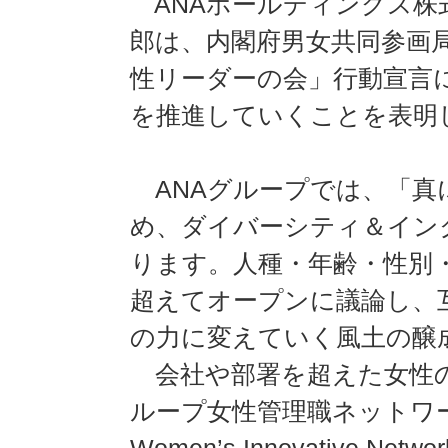
ANAホールディングス株
郎は、内閣府男女共同参画
性リーダーの会」行動宣言
を推進していくことを表明
ANAグループでは、「真
め、ダイバーシティ＆イン
ります。人種・年齢・性別
超えてオープンに議論し、
の力に変えていく風土の醸
会社や部署を超えた女性の
ループ女性管理職ネットワーク「