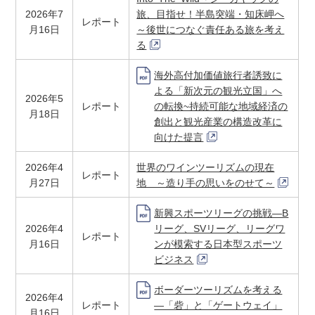
2026年7
旅、目指せ！半島突端・知床岬へ
レポート
月16日
～後世につなぐ責任ある旅を考え
る
海外高付加価値旅行者誘致に
よる「新次元の観光立国」へ
2026年5
レポート
の転換~持続可能な地域経済の
月18日
創出と観光産業の構造改革に
向けた提言
2026年4
世界のワインツーリズムの現在
レポート
月27日
地 ～造り手の思いをのせて～
新興スポーツリーグの挑戦―B
2026年4
リーグ、SVリーグ、リーグワ
レポート
月16日
ンが模索する日本型スポーツ
ビジネス
ボーダーツーリズムを考える
2026年4
レポート
―「砦」と「ゲートウェイ」
月16日