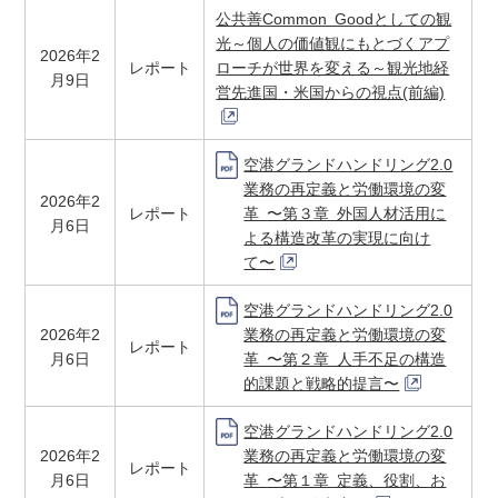
公共善Common Goodとしての観
光～個人の価値観にもとづくアプ
2026年2
レポート
ローチが世界を変える～観光地経
月9日
営先進国・米国からの視点(前編)
空港グランドハンドリング2.0
業務の再定義と労働環境の変
2026年2
レポート
革 〜第３章 外国人材活用に
月6日
よる構造改革の実現に向け
て〜
空港グランドハンドリング2.0
2026年2
業務の再定義と労働環境の変
レポート
月6日
革 〜第２章 人手不足の構造
的課題と戦略的提言〜
空港グランドハンドリング2.0
2026年2
業務の再定義と労働環境の変
レポート
月6日
革 〜第１章 定義、役割、お