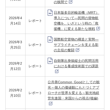
の狭間で
日本版多目的輸送機（MRT）
2026年4
導入について―民間の貨物航
レポート
月14日
空機を、いざという時の「救
援機」に変える新たな挑戦
国際航空貨物の構造と実態―
2026年3
レポート
サプライチェーンを支える影
月25日
の主役の奮闘
自衛隊出身操縦士の民間活用
2026年2
レポート
における養成技術面での課題
月12日
公共善Common Goodとしての観
光～個人の価値観にもとづくアプ
2026年2
レポート
ローチが世界を変える～観光地経
月10日
営先進国・米国からの視点(後編)