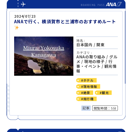
2024/07/23
ANAで行く、横須賀市と三浦市のおすすめルート
地名 :
日本国内
/
関東
カテゴリ :
ANAの取り組み
/
グル
メ
/
現地の様子
/
行
事・イベント
/
観光情
報
#ホテル
#現地情報
#絶景
#観光
#飛行機
記事
閲覧時間：5分