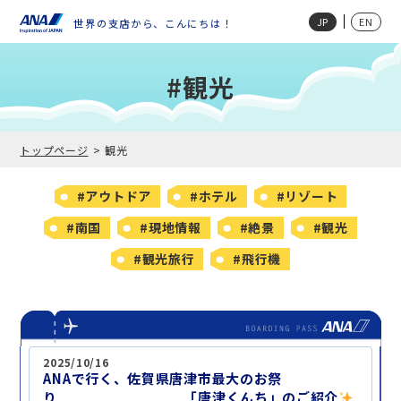
JP
EN
世界の支店から、こんにちは！
#観光
トップページ
観光
#アウトドア
#ホテル
#リゾート
#南国
#現地情報
#絶景
#観光
#観光旅行
#飛行機
2025/10/16
ANAで行く、佐賀県唐津市最大のお祭
り 「唐津くんち」のご紹介