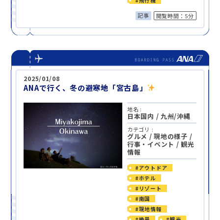
#飛行機
記事
閲覧時間：5分
2025/01/08
ANAで行く、冬の避寒地「宮古島」
地名 :
日本国内
/
九州/沖縄
カテゴリ :
グルメ
/
現地の様子
/
行事・イベント
/
観光
情報
#アウトドア
#ホテル
#リゾート
#南国
#現地情報
#絶景
#観光