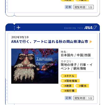
記事
閲覧時間：5分
2024/09/10
ANAで行く、アートに溢れる秋の岡山県津山市
地名 :
日本国内
/
中国/四国
カテゴリ :
現地の様子
/
行事・イ
ベント
/
観光情報
#ホテル
#現地情報
#絶景
#観光
#飛行機
記事
閲覧時間：5分