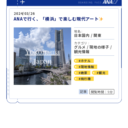
2024/03/26
ANAで行く、「横浜」で楽しむ現代アート
地名 :
日本国内
/
関東
カテゴリ :
グルメ
/
現地の様子
/
観光情報
#ホテル
#現地情報
#絶景
#観光
#飛行機
記事
閲覧時間：5分