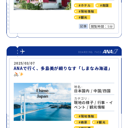
#ホテル
#南国
#現地情報
#観光
記事
閲覧時間：5分
2025/03/07
ANAで行く、多島美が織りなす「しまなみ海道」
地名 :
日本国内
/
中国/四国
カテゴリ :
現地の様子
/
行事・イ
ベント
/
観光情報
#現地情報
#絶景
#観光