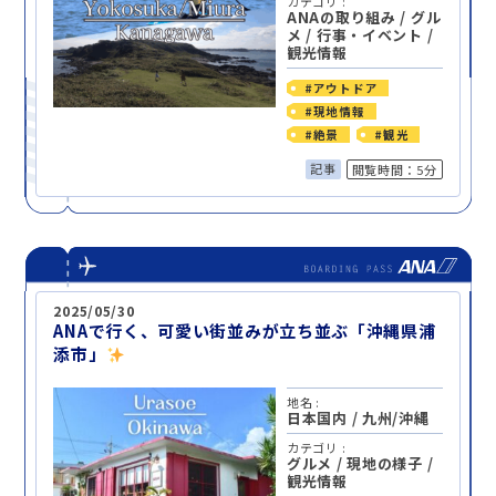
カテゴリ :
ANAの取り組み
/
グル
メ
/
行事・イベント
/
観光情報
#アウトドア
#現地情報
#絶景
#観光
記事
閲覧時間：5分
2025/05/30
ANAで行く、可愛い街並みが立ち並ぶ「沖縄県浦
添市」
地名 :
日本国内
/
九州/沖縄
カテゴリ :
グルメ
/
現地の様子
/
観光情報