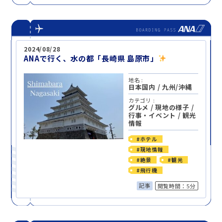
2024/08/28
ANAで行く、水の都「長崎県 島原市」
地名 :
日本国内
/
九州/沖縄
カテゴリ :
グルメ
/
現地の様子
/
行事・イベント
/
観光
情報
#ホテル
#現地情報
#絶景
#観光
#飛行機
記事
閲覧時間：5分