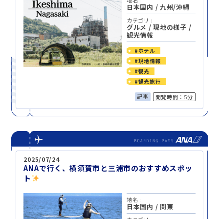
日本国内
/
九州/沖縄
カテゴリ :
グルメ
/
現地の様子
/
観光情報
#ホテル
#現地情報
#観光
#観光旅行
記事
閲覧時間：5分
2025/07/24
ANAで行く、横須賀市と三浦市のおすすめスポッ
ト
地名 :
日本国内
/
関東