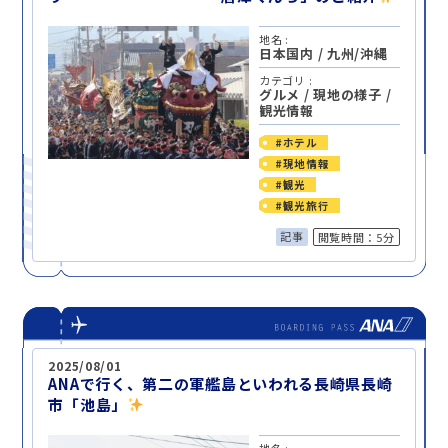
地名 :
日本国内
/
九州/沖縄
カテゴリ :
グルメ
/
現地の様子
/
観光情報
#ホテル
#現地情報
#観光
#観光旅行
記事
閲覧時間：5分
2025/08/01
ANAで行く、第二の軍艦島といわれる長崎県長崎
市「池島」
地名 :