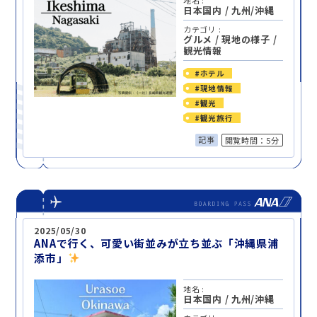
日本国内
/
九州/沖縄
カテゴリ :
グルメ
/
現地の様子
/
観光情報
#ホテル
#現地情報
#観光
#観光旅行
記事
閲覧時間：5分
2025/05/30
ANAで行く、可愛い街並みが立ち並ぶ「沖縄県浦
添市」
地名 :
日本国内
/
九州/沖縄