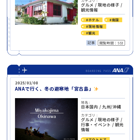
カテゴリ :
グルメ
/
現地の様子
/
観光情報
#ホテル
#南国
#現地情報
#観光
記事
閲覧時間：5分
2025/01/08
ANAで行く、冬の避寒地「宮古島」
地名 :
日本国内
/
九州/沖縄
カテゴリ :
グルメ
/
現地の様子
/
行事・イベント
/
観光
情報
#アウトドア