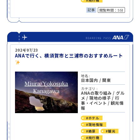
#飛行機
記事
閲覧時間：5分
2024/07/23
ANAで行く、横須賀市と三浦市のおすすめルート
地名 :
日本国内
/
関東
カテゴリ :
ANAの取り組み
/
グル
メ
/
現地の様子
/
行
事・イベント
/
観光情
報
#ホテル
#現地情報
#絶景
#観光
#飛行機