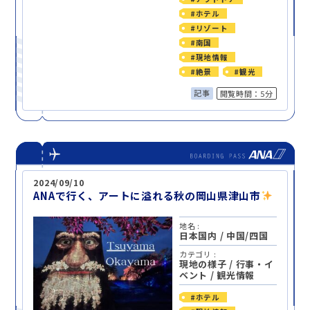
#ホテル
#リゾート
#南国
#現地情報
#絶景
#観光
記事
閲覧時間：5分
2024/09/10
ANAで行く、アートに溢れる秋の岡山県津山市
地名 :
日本国内
/
中国/四国
カテゴリ :
現地の様子
/
行事・イ
ベント
/
観光情報
#ホテル