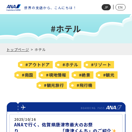
JP
EN
世界の支店から、こんにちは！
#ホテル
トップページ
ホテル
#アウトドア
#ホテル
#リゾート
#南国
#現地情報
#絶景
#観光
#観光旅行
#飛行機
2025/10/16
ANAで行く、佐賀県唐津市最大のお祭
り 「唐津くんち」のご紹介