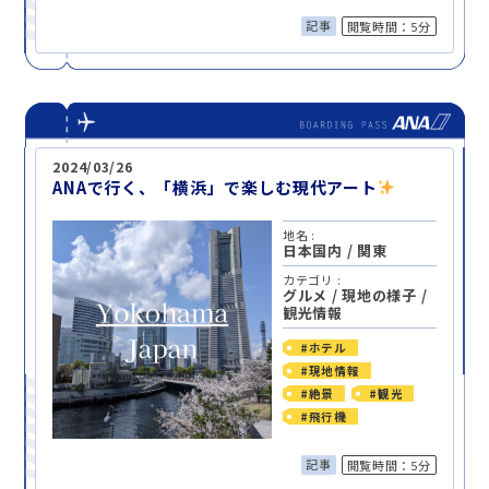
記事
閲覧時間：5分
2024/03/26
ANAで行く、「横浜」で楽しむ現代アート
地名 :
日本国内
/
関東
カテゴリ :
グルメ
/
現地の様子
/
観光情報
#ホテル
#現地情報
#絶景
#観光
#飛行機
記事
閲覧時間：5分