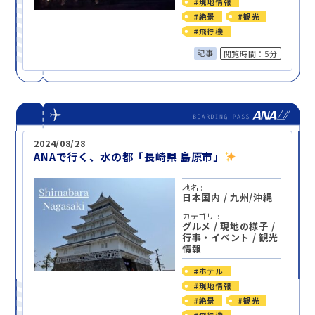
#現地情報
#絶景
#観光
#飛行機
記事
閲覧時間：5分
2024/08/28
ANAで行く、水の都「長崎県 島原市」
地名 :
日本国内
/
九州/沖縄
カテゴリ :
グルメ
/
現地の様子
/
行事・イベント
/
観光
情報
#ホテル
#現地情報
#絶景
#観光