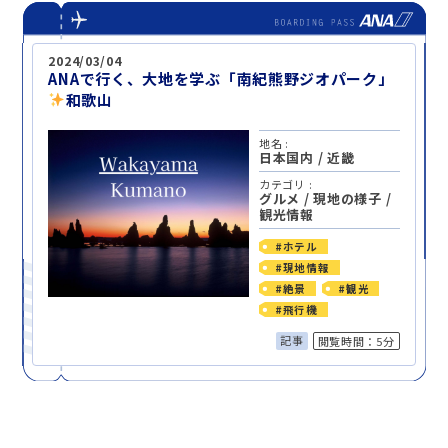
2024/03/04
ANAで行く、大地を学ぶ「南紀熊野ジオパーク」
和歌山
地名 :
日本国内
/
近畿
カテゴリ :
グルメ
/
現地の様子
/
観光情報
#ホテル
#現地情報
#絶景
#観光
#飛行機
記事
閲覧時間：5分