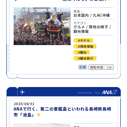
地名 :
日本国内
/
九州/沖縄
カテゴリ :
グルメ
/
現地の様子
/
観光情報
#ホテル
#現地情報
#観光
#観光旅行
記事
閲覧時間：5分
2025/08/01
ANAで行く、第二の軍艦島といわれる長崎県長崎
市「池島」
地名 :