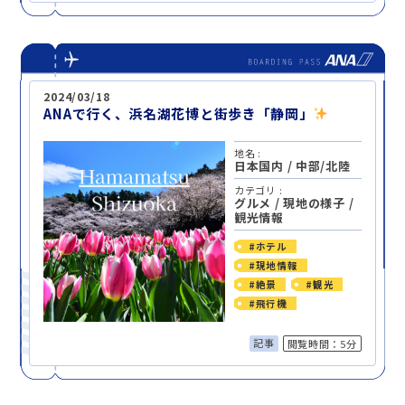
2024/03/18
ANAで行く、浜名湖花博と街歩き「静岡」
地名 :
日本国内
/
中部/北陸
カテゴリ :
グルメ
/
現地の様子
/
観光情報
#ホテル
#現地情報
#絶景
#観光
#飛行機
記事
閲覧時間：5分