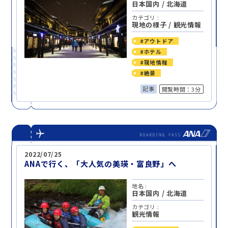
日本国内
/
北海道
カテゴリ :
現地の様子
/
観光情報
#アウトドア
#ホテル
#現地情報
#絶景
記事
閲覧時間：3分
2022/07/25
ANAで行く、「大人気の美瑛・富良野」へ
地名 :
日本国内
/
北海道
カテゴリ :
観光情報