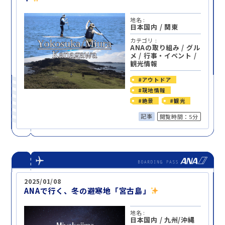
地名 :
日本国内
/
関東
カテゴリ :
ANAの取り組み
/
グル
メ
/
行事・イベント
/
観光情報
#アウトドア
#現地情報
#絶景
#観光
記事
閲覧時間：5分
2025/01/08
ANAで行く、冬の避寒地「宮古島」
地名 :
日本国内
/
九州/沖縄