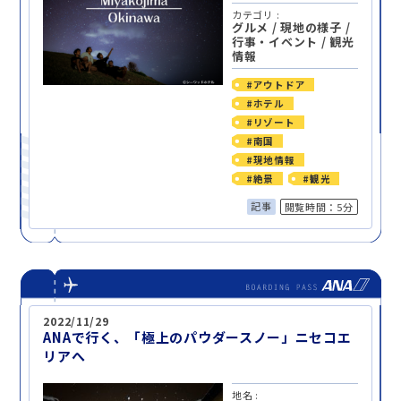
カテゴリ :
グルメ
/
現地の様子
/
行事・イベント
/
観光
情報
#アウトドア
#ホテル
#リゾート
#南国
#現地情報
#絶景
#観光
記事
閲覧時間：5分
2022/11/29
ANAで行く、「極上のパウダースノー」ニセコエ
リアへ
地名 :