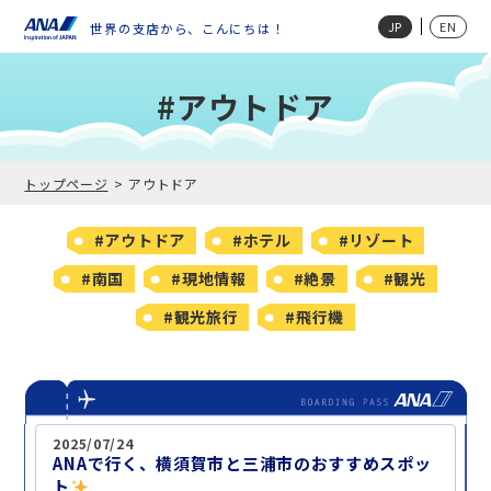
JP
EN
世界の支店から、こんにちは！
#アウトドア
トップページ
アウトドア
#アウトドア
#ホテル
#リゾート
#南国
#現地情報
#絶景
#観光
#観光旅行
#飛行機
2025/07/24
ANAで行く、横須賀市と三浦市のおすすめスポッ
ト