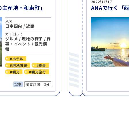
2022/11/17
の主産地・和束町」
ANAで行く「
地名 :
日本国内
/
近畿
カテゴリ :
グルメ
/
現地の様子
/
行
事・イベント
/
観光情
報
#ホテル
#現地情報
#絶景
#観光
#観光旅行
記事
閲覧時間：3分