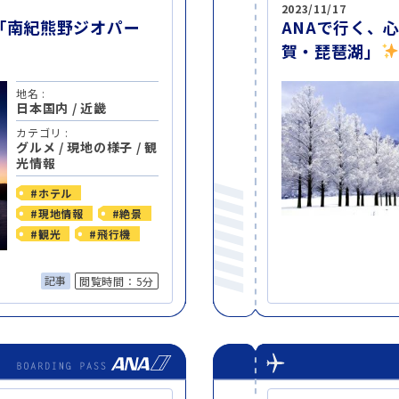
2023/11/17
「南紀熊野ジオパー
ANAで行く、
賀・琵琶湖」
地名 :
日本国内
/
近畿
カテゴリ :
グルメ
/
現地の様子
/
観
光情報
#ホテル
#現地情報
#絶景
#観光
#飛行機
記事
閲覧時間：5分