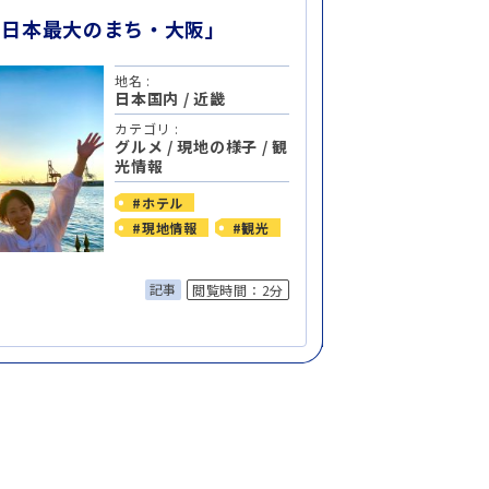
西日本最大のまち・大阪」
地名 :
日本国内
/
近畿
カテゴリ :
グルメ
/
現地の様子
/
観
光情報
#ホテル
#現地情報
#観光
記事
閲覧時間：2分