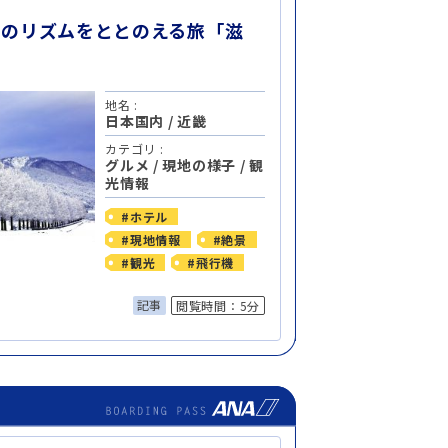
心のリズムをととのえる旅「滋
地名 :
日本国内
/
近畿
カテゴリ :
グルメ
/
現地の様子
/
観
光情報
#ホテル
#現地情報
#絶景
#観光
#飛行機
記事
閲覧時間：5分