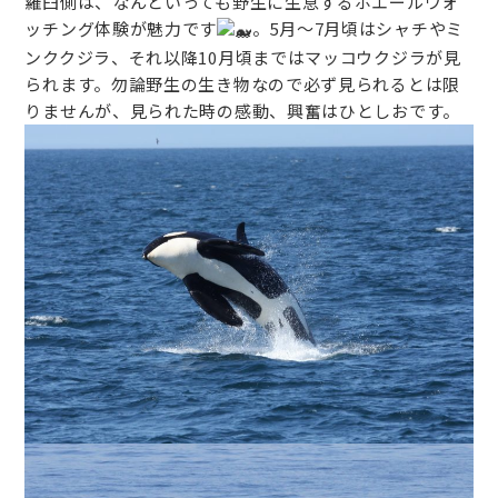
羅臼側は、なんといっても野生に生息するホエールウォ
ッチング体験が魅力です
。5月〜7月頃はシャチやミ
ンククジラ、それ以降10月頃まではマッコウクジラが見
られます。勿論野生の生き物なので必ず見られるとは限
りませんが、見られた時の感動、興奮はひとしおです。