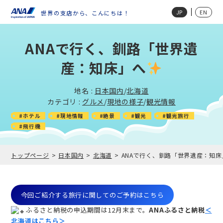
JP
EN
世界の支店から、こんにちは！
ANAで行く、釧路「世界遺
産：知床」へ
地名 :
日本国内
/
北海道
カテゴリ :
グルメ
/
現地の様子
/
観光情報
#ホテル
#現地情報
#絶景
#観光
#観光旅行
#飛行機
トップページ
日本国内
北海道
ANAで行く、釧路「世界遺産：知床
今回ご紹介する旅行に関してのご予約はこちら
ふるさと納税の申込期間は12月末まで。
ANAふるさと納税
＜
北海道はこちら＞