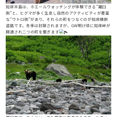
知床半島は、ホエールウォッチングが体験できる”羅臼
側”と、ヒグマが多く生息し自然のアクティビティが豊富
な”ウトロ側”があり、それらの町をつなぐのが知床横断
道路です。冬季は封鎖されますが、GW明け頃に知床峠が
開通され二つの町を繋ぎます