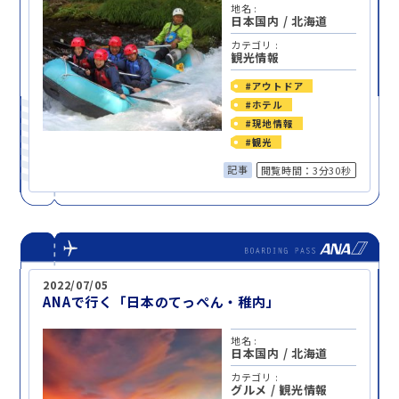
地名 :
日本国内
/
北海道
カテゴリ :
観光情報
#アウトドア
#ホテル
#現地情報
#観光
記事
閲覧時間：3分30秒
2022/07/05
ANAで行く「日本のてっぺん・稚内」
地名 :
日本国内
/
北海道
カテゴリ :
グルメ
/
観光情報