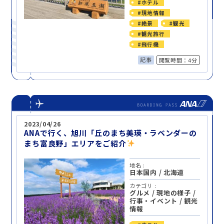
#ホテル
#現地情報
#絶景
#観光
#観光旅行
#飛行機
記事
閲覧時間：4分
2023/04/26
ANAで行く、旭川「丘のまち美瑛・ラベンダーの
まち富良野」エリアをご紹介
地名 :
日本国内
/
北海道
カテゴリ :
グルメ
/
現地の様子
/
行事・イベント
/
観光
情報