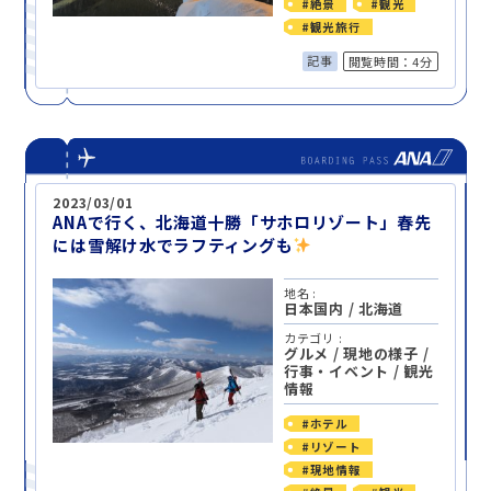
#絶景
#観光
#観光旅行
記事
閲覧時間：4分
2023/03/01
ANAで行く、北海道十勝「サホロリゾート」春先
には雪解け水でラフティングも
地名 :
日本国内
/
北海道
カテゴリ :
グルメ
/
現地の様子
/
行事・イベント
/
観光
情報
#ホテル
#リゾート
#現地情報