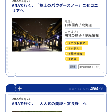
2022/11/29
ANAで行く、「極上のパウダースノー」ニセコエ
リアへ
地名 :
日本国内
/
北海道
カテゴリ :
現地の様子
/
観光情報
#アウトドア
#ホテル
#現地情報
#絶景
記事
閲覧時間：3分
2022/07/25
ANAで行く、「大人気の美瑛・富良野」へ