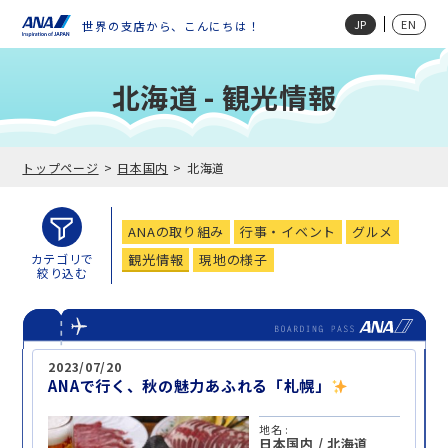
JP
EN
世界の支店から、こんにちは！
北海道 - 観光情報
トップページ
日本国内
北海道
ANAの取り組み
行事・イベント
グルメ
観光情報
現地の様子
カテゴリで
絞り込む
2023/07/20
ANAで行く、秋の魅力あふれる「札幌」
地名 :
日本国内
/
北海道