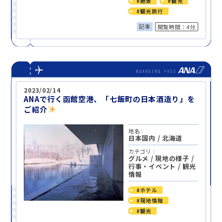
#絶景
#観光
#観光旅行
記事
閲覧時間：4分
2023/02/14
ANAで行く函館空港、「七飯町の日本酒造り」を
ご紹介
地名 :
日本国内
/
北海道
カテゴリ :
グルメ
/
現地の様子
/
行事・イベント
/
観光
情報
#ホテル
#現地情報
#観光