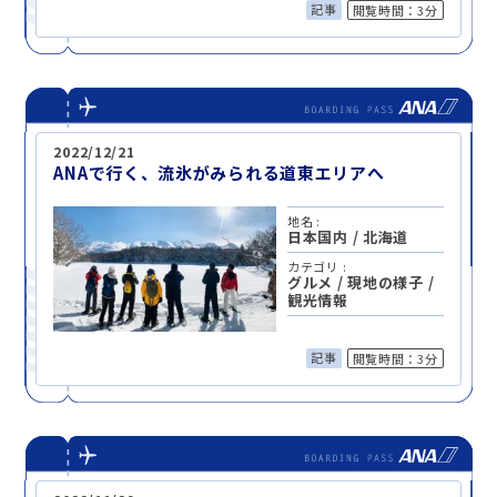
記事
閲覧時間：3分
2022/12/21
ANAで行く、流氷がみられる道東エリアへ
地名 :
日本国内
/
北海道
カテゴリ :
グルメ
/
現地の様子
/
観光情報
記事
閲覧時間：3分