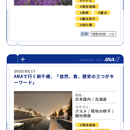
#ホテル
#現地情報
#絶景
#観光
#観光旅行
#飛行機
記事
閲覧時間：3分
2023/03/17
ANAで行く新千歳、「自然、食、歴史の三つがキ
ーワード」
地名 :
日本国内
/
北海道
カテゴリ :
グルメ
/
現地の様子
/
観光情報
#現地情報