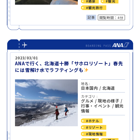
#絶景
#観光
#観光旅行
記事
閲覧時間：4分
2023/03/01
ANAで行く、北海道十勝「サホロリゾート」春先
には雪解け水でラフティングも
地名 :
日本国内
/
北海道
カテゴリ :
グルメ
/
現地の様子
/
行事・イベント
/
観光
情報
#ホテル
#リゾート
#現地情報