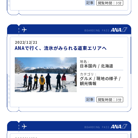
記事
閲覧時間：3分
2022/12/21
ANAで行く、流氷がみられる道東エリアへ
地名 :
日本国内
/
北海道
カテゴリ :
グルメ
/
現地の様子
/
観光情報
記事
閲覧時間：3分