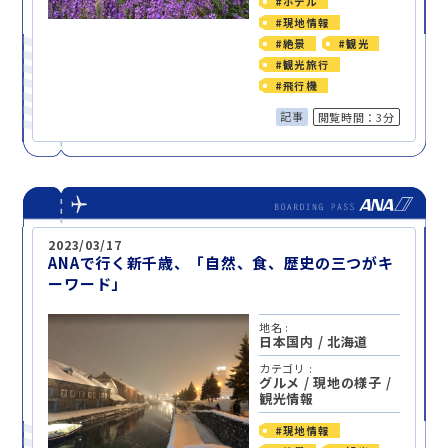
#ホテル
#現地情報
#絶景
#観光
#観光旅行
#飛行機
記事
閲覧時間：3分
2023/03/17
ANAで行く新千歳、「自然、食、歴史の三つがキ
ーワード」
地名 :
日本国内
/
北海道
カテゴリ :
グルメ
/
現地の様子
/
観光情報
#現地情報