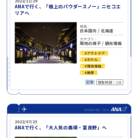
2022/11/29
ANAで行く、「極上のパウダースノー」ニセコエ
リアへ
地名 :
日本国内
/
北海道
カテゴリ :
現地の様子
/
観光情報
#アウトドア
#ホテル
#現地情報
#絶景
記事
閲覧時間：3分
2022/07/25
ANAで行く、「大人気の美瑛・富良野」へ