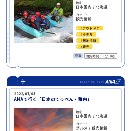
地名 :
日本国内
/
北海道
カテゴリ :
観光情報
#アウトドア
#ホテル
#現地情報
#観光
記事
閲覧時間：3分30秒
2022/07/05
ANAで行く「日本のてっぺん・稚内」
地名 :
日本国内
/
北海道
カテゴリ :
グルメ
/
観光情報