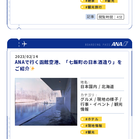
#絶景
#観光
#観光旅行
記事
閲覧時間：4分
2023/02/14
ANAで行く函館空港、「七飯町の日本酒造り」を
ご紹介
地名 :
日本国内
/
北海道
カテゴリ :
グルメ
/
現地の様子
/
行事・イベント
/
観光
情報
#ホテル
#現地情報
#観光