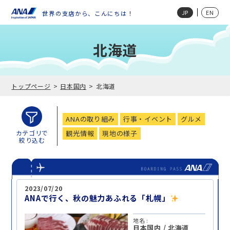
JP
EN
世界の支店から、こんにちは！
北海道
トップページ
日本国内
北海道
ANAの取り組み
行事・イベント
グルメ
観光情報
現地の様子
カテゴリで
絞り込む
2023/07/20
ANAで行く、秋の魅力あふれる「札幌」
地名 :
日本国内
/
北海道