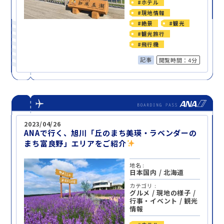
#ホテル
#現地情報
#絶景
#観光
#観光旅行
#飛行機
記事
閲覧時間：4分
2023/04/26
ANAで行く、旭川「丘のまち美瑛・ラベンダーの
まち富良野」エリアをご紹介
地名 :
日本国内
/
北海道
カテゴリ :
グルメ
/
現地の様子
/
行事・イベント
/
観光
情報