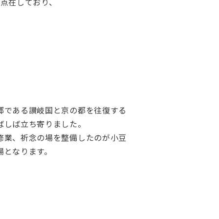
が点在しており、
郷である讃岐国と京の都を往復する
ばしば立ち寄りました。
修業、祈念の場を整備したのが小豆
場となります。