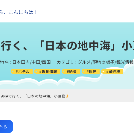
ら、こんにちは！
で行く、「日本の地中海」小
地名 :
日本国内
/
中国/四国
カテゴリ :
グルメ
/
現地の様子
/
観光情報
#ホテル
#現地情報
#絶景
#観光
#飛行機
ANAで行く、「日本の地中海」小豆島
ちら