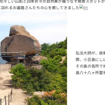
、荒々しい山肌と四季折々の自然美が織りなす絶景スポット
に訪れるお遍路さんたちの心を癒してきました
弘法大師が、故
際、小豆島にし
その島の各所で
島八十八ヶ所霊