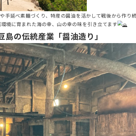
油や手延べ素麺づくり、特産の醤油を活かして戦後から作り
然環境に育まれた海の幸、山の幸の味を引き立てます
小豆島の伝統産業「醤油造り」