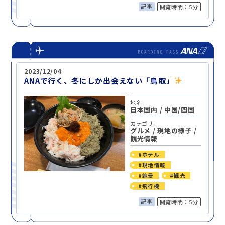
記事
閲覧時間：5分
2023/12/04
ANAで行く、冬にしか出会えない「鳥取」
地名 :
日本国内
/
中国/四国
カテゴリ :
グルメ
/
現地の様子
/
観光情報
#ホテル
#現地情報
#絶景
#観光
#飛行機
記事
閲覧時間：5分