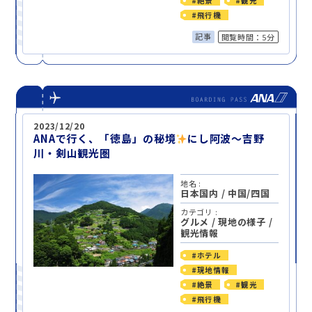
#絶景
#観光
#飛行機
記事
閲覧時間：5分
2023/12/20
ANAで行く、「徳島」の秘境
にし阿波〜吉野
川・剣山観光圏
地名 :
日本国内
/
中国/四国
カテゴリ :
グルメ
/
現地の様子
/
観光情報
#ホテル
#現地情報
#絶景
#観光
#飛行機