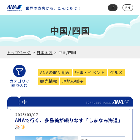
JP
EN
世界の支店から、こんにちは！
中国/四国
トップページ
日本国内
中国/四国
ANAの取り組み
行事・イベント
グルメ
観光情報
現地の様子
カテゴリで
絞り込む
2025/03/07
ANAで行く、多島美が織りなす「しまなみ海道」