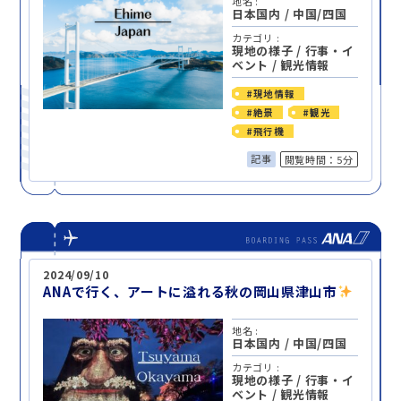
地名 :
日本国内
/
中国/四国
カテゴリ :
現地の様子
/
行事・イ
ベント
/
観光情報
#現地情報
#絶景
#観光
#飛行機
記事
閲覧時間：5分
2024/09/10
ANAで行く、アートに溢れる秋の岡山県津山市
地名 :
日本国内
/
中国/四国
カテゴリ :
現地の様子
/
行事・イ
ベント
/
観光情報