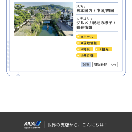
地名 :
日本国内
/
中国/四国
カテゴリ :
グルメ
/
現地の様子
/
観光情報
#ホテル
#現地情報
#絶景
#観光
#飛行機
記事
閲覧時間：5分
世界の支店から、こんにちは！