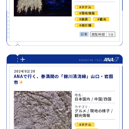
#ホテル
#現地情報
#絶景
#観光
#飛行機
記事
閲覧時間：5分
2024/02/20
ANAで行く、春満開の「錦川清流線」山口・岩国
市
地名 :
日本国内
/
中国/四国
カテゴリ :
グルメ
/
現地の様子
/
観光情報
#ホテル