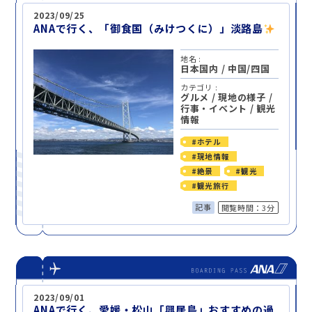
2023/09/25
ANAで行く、「御食国（みけつくに）」淡路島
地名 :
日本国内
/
中国/四国
カテゴリ :
グルメ
/
現地の様子
/
行事・イベント
/
観光
情報
#ホテル
#現地情報
#絶景
#観光
#観光旅行
記事
閲覧時間：3分
2023/09/01
ANAで行く、愛媛・松山「興居島」おすすめの過