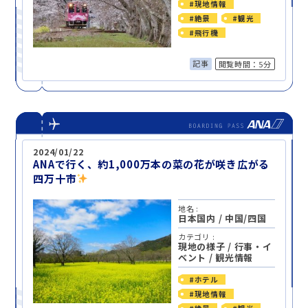
#現地情報
#絶景
#観光
#飛行機
記事
閲覧時間：5分
2024/01/22
ANAで行く、約1,000万本の菜の花が咲き広がる
四万十市
地名 :
日本国内
/
中国/四国
カテゴリ :
現地の様子
/
行事・イ
ベント
/
観光情報
#ホテル
#現地情報