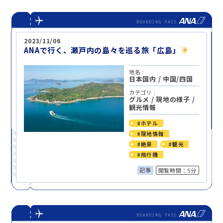
2023/11/06
ANAで行く、瀬戸内の島々を巡る旅「広島」
地名 :
日本国内
/
中国/四国
カテゴリ :
グルメ
/
現地の様子
/
観光情報
#ホテル
#現地情報
#絶景
#観光
#飛行機
記事
閲覧時間：5分