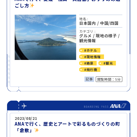
ごし方
地名 :
日本国内
/
中国/四国
カテゴリ :
グルメ
/
現地の様子
/
観光情報
#ホテル
#現地情報
#絶景
#観光
#飛行機
記事
閲覧時間：5分
2023/08/21
ANAで行く、歴史とアートで彩るものづくりの町
「倉敷」