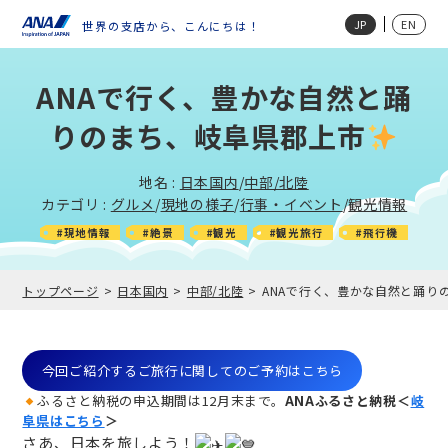
JP
EN
世界の支店から、こんにちは！
ANAで行く、豊かな自然と踊
りのまち、岐阜県郡上市
地名 :
日本国内
/
中部/北陸
カテゴリ :
グルメ
/
現地の様子
/
行事・イベント
/
観光情報
#現地情報
#絶景
#観光
#観光旅行
#飛行機
トップページ
日本国内
中部/北陸
ANAで行く、豊かな自然と踊り
今回ご紹介するご旅行に関してのご予約はこちら
ふるさと納税の申込期間は12月末まで。
ANAふるさと納税＜
岐
阜
県はこちら
＞
さあ、日本を旅しよう！