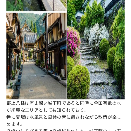
郡上八幡は歴史深い城下町であると同時に全国有数の水
が綺麗なエリアとしても知られており、
特に夏場は水風景と風鈴の音に癒されながら散策が楽し
めます。
八幡山にそびえる郡上八幡城以外にも、城下町の古い町