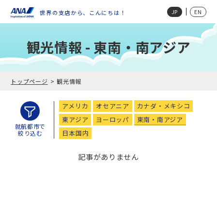
JP
EN
世界の支店から、こんにちは！
観光情報 - 東南・南アジア
トップページ
観光情報
アメリカ
オセアニア
カナダ・メキシコ
東アジア
ヨーロッパ
東南・南アジア
就航都市で
日本国内
絞り込む
記事がありません