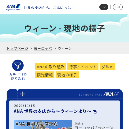
JP
EN
世界の支店から、こんにちは！
ウィーン - 現地の様子
トップページ
ヨーロッパ
ウィーン
ANAの取り組み
行事・イベント
グルメ
観光情報
現地の様子
カテゴリで
絞り込む
2021/11/15
ANA 世界の支店から～ウィーンより～
地名 :
ヨーロッパ
/
ウィーン