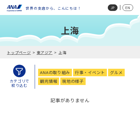
JP
EN
世界の支店から、こんにちは！
上海
トップページ
東アジア
上海
ANAの取り組み
行事・イベント
グルメ
観光情報
現地の様子
カテゴリで
絞り込む
記事がありません