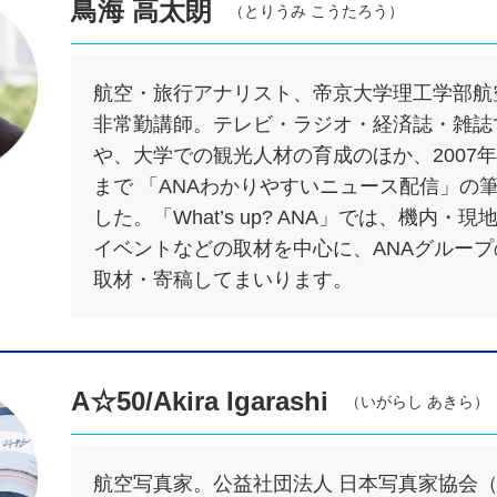
鳥海 高太朗
（とりうみ こうたろう）
航空・旅行アナリスト、帝京大学理工学部航
非常勤講師。テレビ・ラジオ・経済誌・雑誌
や、大学での観光人材の育成のほか、2007年か
まで 「ANAわかりやすいニュース配信」の
した。「What’s up? ANA」では、機内・
イベントなどの取材を中心に、ANAグルー
取材・寄稿してまいります。
A☆50/Akira Igarashi
（いがらし あきら）
航空写真家。公益社団法人 日本写真家協会（