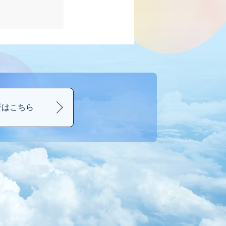
研は
こちら