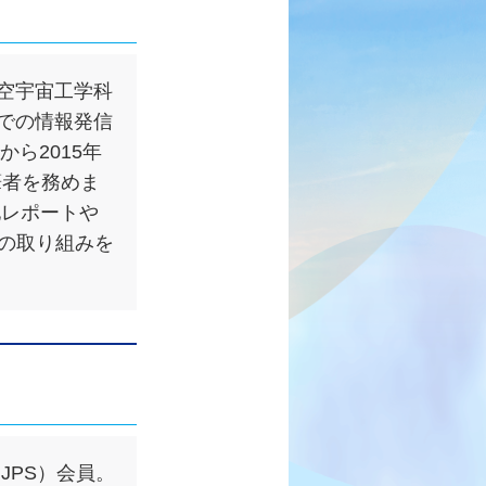
空宇宙工学科
での情報発信
ら2015年
筆者を務めま
現地レポートや
プの取り組みを
JPS）会員。