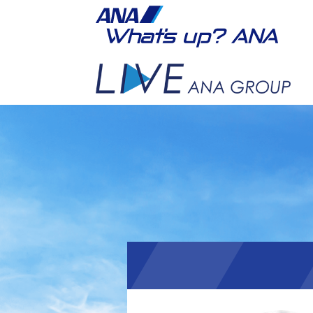
カテゴリーから探す
掲載日から探す
2015年 00月
日
SUN
月
MON
火
TUE
水
WED
木
THU
金
FRI
土
SAT
年月で検索する
年
月
検索
最近6カ月の記事一覧