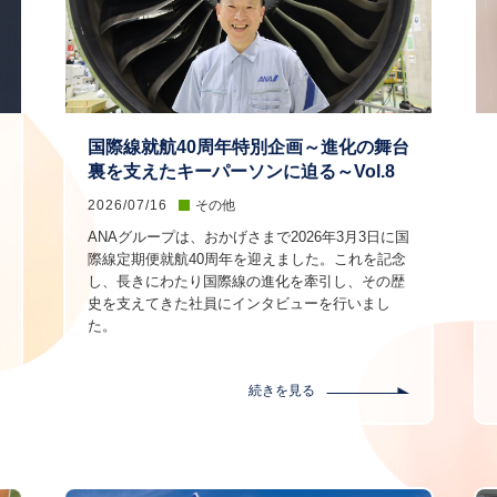
国際線就航40周年特別企画～進化の舞台
裏を支えたキーパーソンに迫る～Vol.8
2026/07/16
その他
ANAグループは、おかげさまで2026年3月3日に国
際線定期便就航40周年を迎えました。これを記念
し、長きにわたり国際線の進化を牽引し、その歴
史を支えてきた社員にインタビューを行いまし
た。
続きを見る