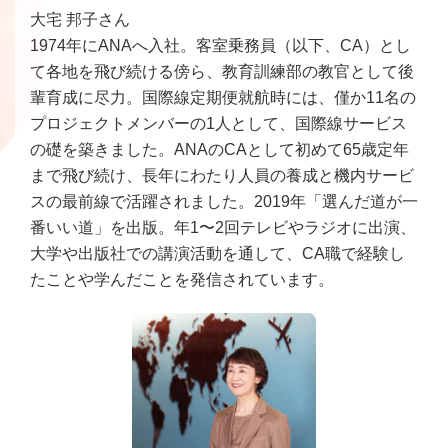
大宅 邦子さん
1974年にANAへ入社。客室乗務員（以下、CA）とし
て各地を飛び続ける傍ら、教育訓練部の教官として後
輩育成に尽力。国際線定期便就航時には、僅か11名の
プロジェクトメンバーの1人として、国際線サービス
の礎を築きました。ANAのCAとして初めて65歳定年
まで飛び続け、長年にわたり人員の養成と機内サービ
スの最前線で活躍されました。2019年「選んだ道が一
番いい道」を出版。年1〜2回テレビやラジオに出演、
大学や出版社での講演活動を通して、CA職で経験し
たことや学んだことを発信されています。