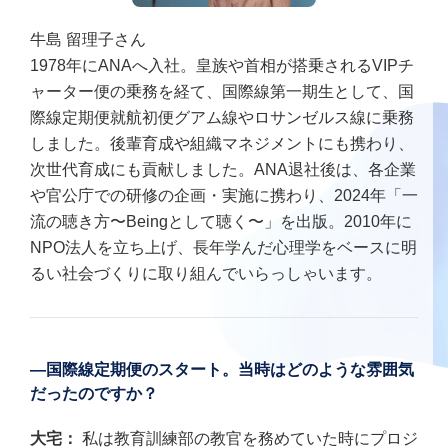
牛島 留理子さん
1978年にANAへ入社。皇族や首相が搭乗されるVIPチ
ャーター便の乗務を経て、国際線第一期生として、国
際線定期便就航初便グアム線やロサンゼルス線に乗務
しました。後輩育成や組織マネジメントにも携わり、
次世代育成にも貢献しました。ANA退社後は、各企業
や官公庁での研修の企画・実施に携わり、2024年「一
流の聴き方〜Beingとして聴く〜」を出版。2010年に
NPO法人を立ち上げ、長年学んだ心理学をベースに明
るい社会づくりに取り組んでいらっしゃいます。
―国際線定期便のスタート。当時はどのような雰囲気
だったのですか？
大宅：
私は教育訓練部の教官を務めていた時にプロジ