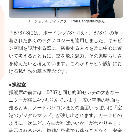
リージョナル ディレクター Rob Dangerfieldさん
「B737-8には、ボーイング787（以下、B787）の革
新された多くのテクノロジーを適用しました。キャビ
ン空間を設計する際に、搭乗する人々を常に中心に置
いて考えるとともに、空を飛ぶ魅力、その素晴らしさ
を称えたいと考えています。これがキャビン設計にお
ける私たちの基本理念です。」
●操縦室
操縦席の前には、B787と同じ約38センチの大きなモ
ニターが横に4つも並んでいます。広い空港の地面を
走るとき、ノートパソコンほどの画面いっぱいに「空
港のデジタルマップ」が映し出されます。カーナビの
ように「次にどこを曲がればいいか」がわかりやすく
表示されるため、複雑な空港でも迷うことなく、安全