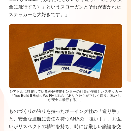
全に飛行する）」というスローガンとそれが書かれた
ステッカーも大好きです。」
シアトルに駐在しているANA整備センターの社員が作成したステッカー
「You Build It Right, We Fly It Safe（あなたたちが正しく造り、私たち
が安全に飛行する）」
ものづくりの誇りを持ったボーイング社の「造り手」
と、安全な運航に責任を持つANAの「担い手」。お互
いがリスペクトの精神を持ち、時には厳しい議論を交