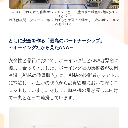
1～10に分けられた作業ポジションごとに、塗装前の緑色の機体がずら
りと並ぶ
機体は夜間にクレーンで吊り上げるか床面上で動かして次のポジション
へ移動する
ともに安全を作る「最高のパートナーシップ」
～ボーイング社から見たANA～
安全性と品質において、ボーイング社とANAは緊密に
協力し合ってきました。ボーイング社の技術者が羽田
空港（ANAの整備拠点）に、ANAの技術者がシアトル
に常駐し、お互いの視点から品質管理において深くコ
ミットしています。そして、航空機の引き渡しに向け
て一丸となって連携しています。