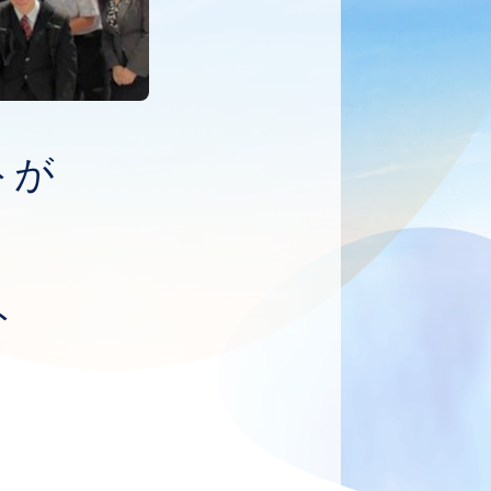
トが
！
ト