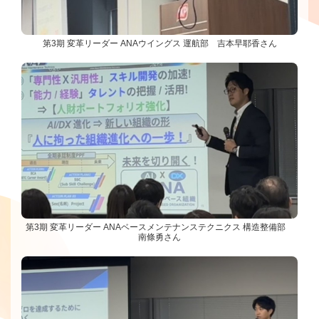
第3期 変革リーダー ANAウイングス 運航部 吉本早耶香さん
第3期 変革リーダー ANAベースメンテナンステクニクス 構造整備部
南條勇さん