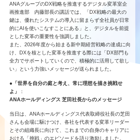
ANAグループのDX戦略を推進するデジタル変革室企
画推進部 内藤部長の講話では、「DX戦略の最大の
鍵は、優れたシステムの導入に留まらず全社員が日常
的にAIを使いこなすことにある」と、デジタルを前提
とした変革の重要性を強調しました。
また、2026年度から始まる新中期経営戦略の達成に向
け、DXを核とした変革を推進する際には「DX部門も
全力でサポートしていくので、積極的に活用して欲し
い」という力強いメッセージが送られました。
●「世界を自分の庭と考え、常に理想を描き挑戦せ
よ」
：
ANAホールディングス 芝田社長からのメッセージ
当日は、ANAホールディングス代表取締役社長の芝田
さんも会場に駆けつけ、各社を代表する変革リーダー
とその組織長に向けて、これまでの自身のキャリアに
おける「挑戦」のエピソードを語り激励しました。