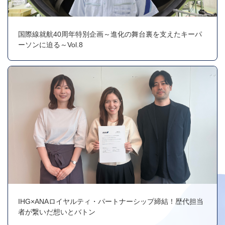
国際線就航40周年特別企画～進化の舞台裏を支えたキーパ
ーソンに迫る～Vol.8
IHG×ANAロイヤルティ・パートナーシップ締結！歴代担当
者が繋いだ想いとバトン