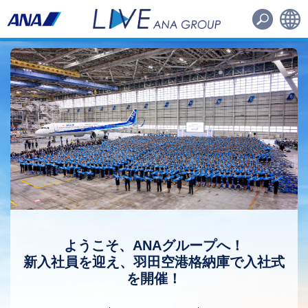
路線・機材
その他
日本語
English
ようこそ、ANAグループへ！
新入社員を迎え、羽田空港格納庫で入社式
を開催！