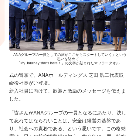
「ANAグループの一員としての旅がここからスタートしていく」という
思いを込めて
「My Journey starts here！」の文字が刻まれたマフラータオル
式の冒頭で、ANAホールディングス 芝田 浩二代表取
締役社長がご登壇。
新入社員に向けて、歓迎と激励のメッセージを伝えま
した。
「皆さんがANAグループの一員となるにあたり、決し
て忘れてはならないことは、安全は経営の基盤であ
り、社会への責務である、という思いです。この格納