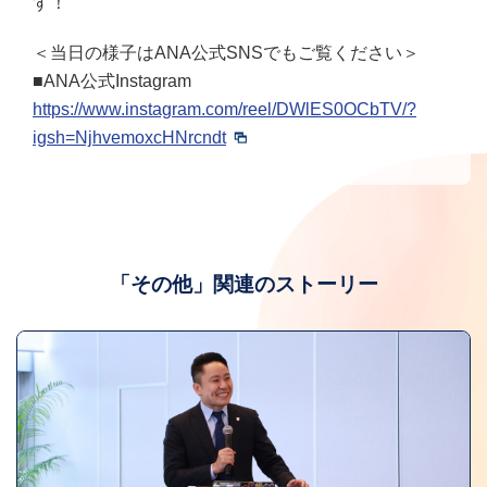
す！
＜当日の様子はANA公式SNSでもご覧ください＞
■ANA公式Instagram
https://www.instagram.com/reel/DWlES0OCbTV/?
igsh=NjhvemoxcHNrcndt
「その他」関連のストーリー