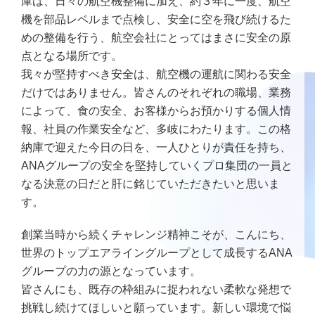
庫は、日々の航空機整備に加え、約３年に一度、航空
機を部品レベルまで点検し、安全に空を飛び続けるた
めの整備を行う、航空会社にとってはまさに安全の原
点となる場所です。
我々が堅持すべき安全は、航空機の運航に関わる安全
だけではありません。皆さんのそれぞれの職場、業務
によって、食の安全、お客様からお預かりする個人情
報、社員の作業安全など、多岐にわたります。この格
納庫で迎えた今日の日を、一人ひとりが責任を持ち、
ANAグループの安全を堅持していくプロ集団の一員と
なる決意の日だと肝に銘じていただきたいと思いま
す。
創業当時から続くチャレンジ精神こそが、こんにち、
世界のトップエアライングループとして成長するANA
グループの力の源となっています。
皆さんにも、既存の枠組みに捉われない柔軟な発想で
挑戦し続けてほしいと願っています。新しい環境で悩