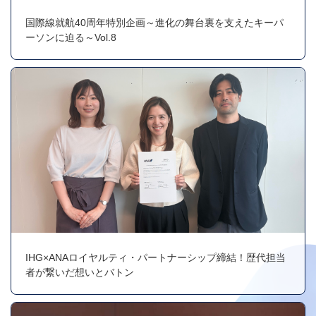
国際線就航40周年特別企画～進化の舞台裏を支えたキーパ
ーソンに迫る～Vol.8
IHG×ANAロイヤルティ・パートナーシップ締結！歴代担当
者が繋いだ想いとバトン