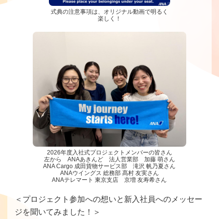
式典の注意事項は、オリジナル動画で明るく
楽しく！
2026年度入社式プロジェクトメンバーの皆さん
左から ANAあきんど 法人営業部 加藤 萌さん
ANA Cargo 成田貨物サービス部 滝沢 帆乃夏さん
ANAウイングス 総務部 髙村 友実さん
ANAテレマート 東京支店 京増 友寿希さん
＜プロジェクト参加への想いと新入社員へのメッセー
ジを聞いてみました！＞