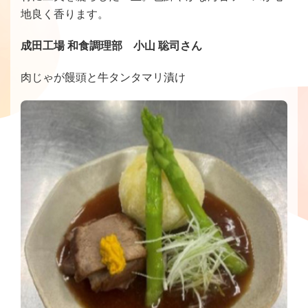
地良く香ります。
成田工場 和食調理部 小山 聡司さん
肉じゃが饅頭と牛タンタマリ漬け