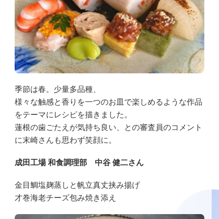
季節は春。少量多品種、
様々な触感と香りを一つのお皿で楽しめるような作品
をテーマにレシピを描きました。
蓮根の歯ごたえが気持ち良い、との審査員のコメント
に末崎さんも思わず笑顔に。
成田工場 和食調理部 中谷 健二さん
金目鯛塩麹蒸しと帆立真丈挟み揚げ
才巻海老チーズ包み焼き添え