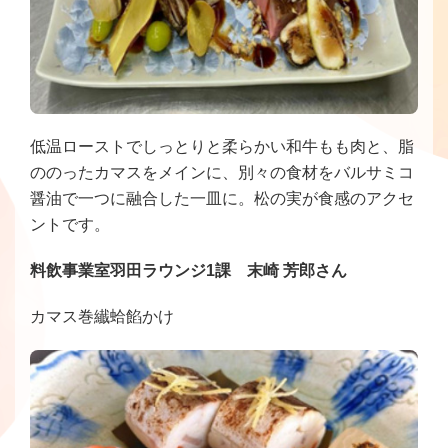
低温ローストでしっとりと柔らかい和牛もも肉と、脂
ののったカマスをメインに、別々の食材をバルサミコ
醤油で一つに融合した一皿に。松の実が食感のアクセ
ントです。
料飲事業室羽田ラウンジ1課 末崎 芳郎さん
カマス巻纎蛤餡かけ