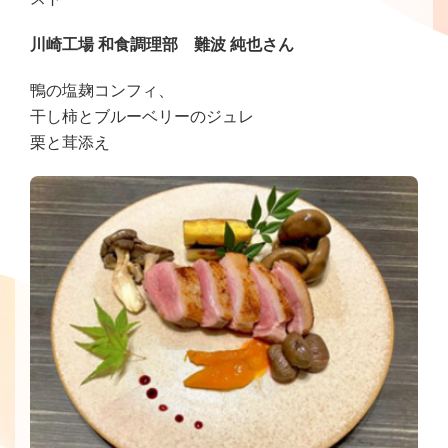
川崎工場 和食調理部 難波 純也さん
鴨の塩麹コンフィ、
干し柿とブルーベリーのジュレ
栗と茸添え