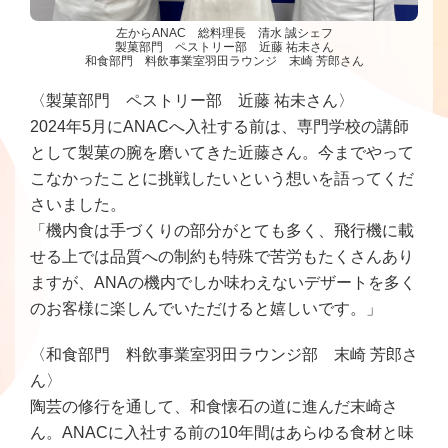
左からANAC 総料理長 清水 誠シェフ
製菓部門 ペストリー部 近藤 祐未さん
和食部門 料飲事業室羽田ラウンジ 末崎 芳郎さん
〈製菓部門 ペストリー部 近藤 祐未さん〉
2024年5月にANACへ入社する前は、専門学校の講師
として製菓の腕を磨いてきた近藤さん。今までやって
こなかったことに挑戦したいという想いを語ってくだ
さいました。
「機内食は手づくりの部分がとても多く、飛行機に載
せる上では品質への制約も特殊で苦労もたくさんあり
ますが、ANAの機内でしか味わえないデザートを多く
のお客様に楽しんでいただけると嬉しいです。」
〈和食部門 料飲事業室羽田ラウンジ部 末崎 芳郎さ
ん〉
陶芸の修行を通して、和食懐石の道に進んだ末崎さ
ん。ANACに入社する前の10年間はあらゆる食材と味