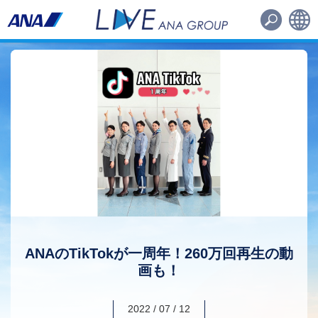
路線・機材
その他
日本語
English
ANAのTikTokが一周年！260万回再生の動
画も！
2022 / 07 / 12