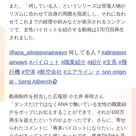
また、「何している人」というシリーズは登場人物が
リズムに合わせて自身の周囲を指差しし、それに合わ
せてこれまでの経歴や好みなどが表示されるコンテン
ツで、女性パイロットを紹介する動画は170万回再生
されました。
@ana_allnipponairways
何してる人？
#allnippon
airways
#パイロット
#職業紹介
#紹介
#文系
#飛
行機
#空港
#航空会社
#エアライン
♬ son origin
al - Sergi Aliberch🥀
動画制作を担当した広報部 小土井 有咲さん
「ダンスだけではなくANAで働いている女性の職業紹
介をポップにお伝えすることができて、それが100万
再生を超えたというのがよかったです。さらに、寄せ
られたコメントに『将来パイロットになりたい』とい
うのがあってとても嬉しかったです。将来TikTokを見