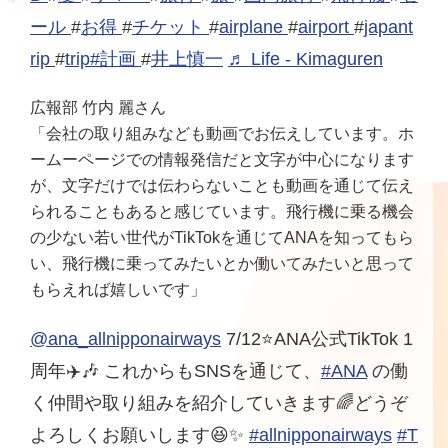
ール
#
お得
#
チケット
#
airplane
#
airport
#
japant
rip
#
trip#
計画
#
井上慎一
♬ Life - Kimaguren
広報部 竹内 麗さん
「会社の取り組みなども動画でお伝えしています。ホ
ームーページでの情報発信だと文字が中心になります
が、文字だけでは伝わらないことも動画を通じて伝え
られることもあると感じています。飛行機に乗る機会
の少ない若い世代がTikTokを通じてANAを知ってもら
い、飛行機に乗ってみたいとか働いてみたいと思って
もらえれば嬉しいです」
@ana_allnipponairways
7/12⭐️ANA公式TikTok 1
周年✈️🎶 これからもSNSを通じて、
#ANA
の働
く仲間や取り組みを紹介していきます🌈どうぞ
よろしくお願いします😆✨
#allnipponairways
#T