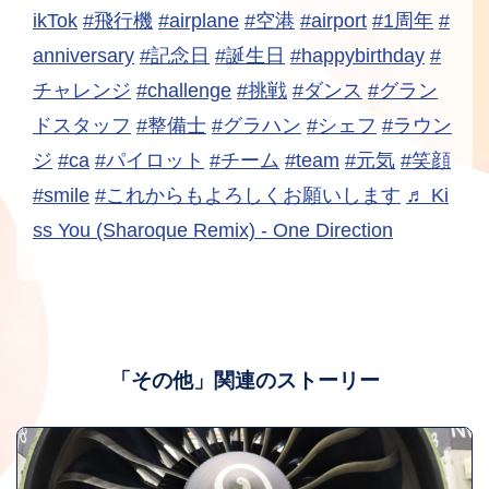
ikTok
#飛行機
#airplane
#空港
#airport
#1周年
#
anniversary
#記念日
#誕生日
#happybirthday
#
チャレンジ
#challenge
#挑戦
#ダンス
#グラン
ドスタッフ
#整備士
#グラハン
#シェフ
#ラウン
ジ
#ca
#パイロット
#チーム
#team
#元気
#笑顔
#smile
#これからもよろしくお願いします
♬ Ki
ss You (Sharoque Remix) - One Direction
「その他」関連のストーリー