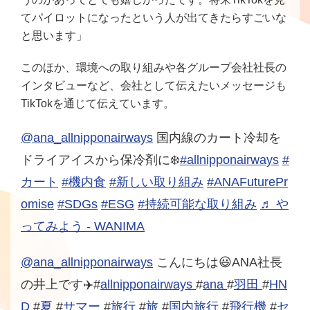
てパイロットになったという人が出てきたらすごいな
と思います」
このほか、環境への取り組みや各グループ会社社長の
インタビューなど、会社として伝えたいメッセージも
TikTokを通じて伝えています。
@ana_allnipponairways
国内線のカート冷却を
ドライアイスから保冷剤に❄️
#allnipponairways
#
カート
#機内食
#新しい取り組み
#ANAFuturePr
omise
#SDGs
#ESG
#持続可能な取り組み
♬ や
ってみよう - WANIMA
@ana_allnipponairways
こんにちは😃ANA社長
の井上です✈️#
allnipponairways
#
ana
#
羽田
#
HN
D
#
夏
#
サマー
#
旅行
#
旅
#
国内旅行
#
飛行機
#
セ