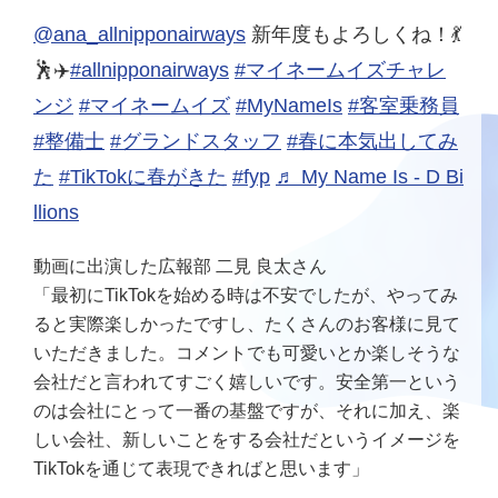
@ana_allnipponairways
新年度もよろしくね！💃
🕺✈️
#allnipponairways
#マイネームイズチャレ
ンジ
#マイネームイズ
#MyNameIs
#客室乗務員
#整備士
#グランドスタッフ
#春に本気出してみ
た
#TikTokに春がきた
#fyp
♬ My Name Is - D Bi
llions
動画に出演した広報部 二見 良太さん
「最初にTikTokを始める時は不安でしたが、やってみ
ると実際楽しかったですし、たくさんのお客様に見て
いただきました。コメントでも可愛いとか楽しそうな
会社だと言われてすごく嬉しいです。安全第一という
のは会社にとって一番の基盤ですが、それに加え、楽
しい会社、新しいことをする会社だというイメージを
TikTokを通じて表現できればと思います」