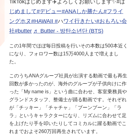
TikTokはじめます✈️よろしくお願いします✨#は
じめまして#デ
ビュー#A
NAしか勝たん#フ
ライ
ングホヌ#H
AWAII #
ハ
ワイ行きたい#お
もろい会
社#b
utter
♬ Butter - 방탄소년단 (BTS)
この1年間でほぼ毎日投稿を行いその本数は500本近く
になり、フォロワー数は15万4000人まで増えまし
た。
このうちANAグループ社員が出演する動画で最も再生
回数が多かったのが、海外のグループが子供向けに作
った「My name is」という曲に合わせ、客室乗務員や
グランドスタッフ、整備士が踊る動画です。それぞれ
が「チッキー」「チャチャ」「ブーンブーン」「ラ
ラ」というキャラクターになり、リズムに合わせて足
を上げたり手を叩いたりしてコミカルに躍る動画でこ
れまでおよそ260万回再生されています。